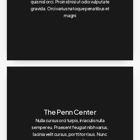
quis nisl orci. Proin id nisi ut odio vulputate
gravida. Orci varius natoque penatibus et
magni
The Penn Center
Nulla cursus orci turpis, in iaculis nulla
semper eu. Praesent feugiat nibh varius,
lacinia velit cursus, porttitor risus. Nunc