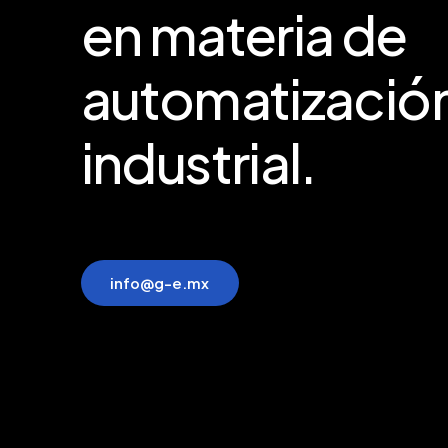
en
materia
de
automatizació
industrial.
i
n
f
o
@
g
-
e
.
m
x