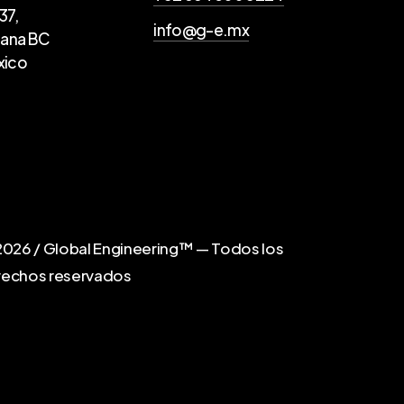
37,
info@g-e.mx
uana BC
xico
2026
/ Global Engineering™ — Todos los
rechos reservados