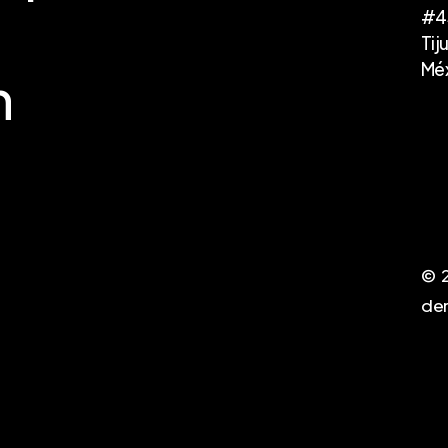
#4
Tij
Mé
n
©
de