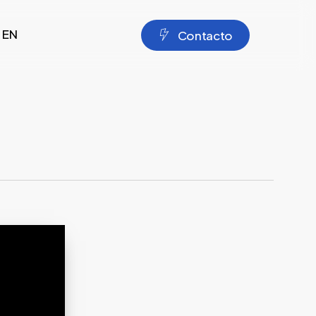
EN
C
o
n
t
a
c
t
o