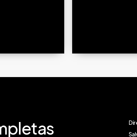
pletas
Dir
Sal