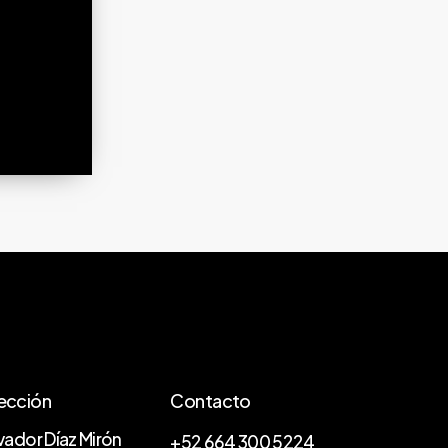
ección
Contacto
vador Díaz Mirón
+52 664 300 5224